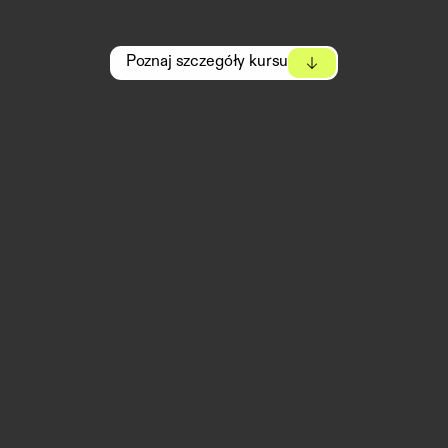
Poznaj
rewolucyjne
narzędzie
dla
designerów
i buduj
strony
internetowe
w
podejściu
no-code.
Poznaj szczegóły kursu